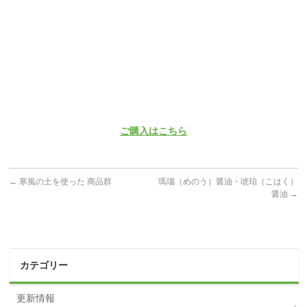
ご購入はこちら
←
寒風の土を使った 商品群
瑪瑙（めのう）醤油・琥珀（こはく）
醤油
→
カテゴリー
更新情報