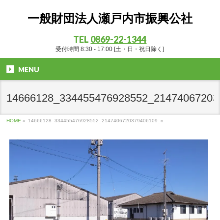
一般財団法人瀬戸内市振興公社
TEL
0869-22-1344
受付時間 8:30 - 17:00 [土・日・祝日除く]
MENU
14666128_334455476928552_21474067203
HOME
»
14666128_334455476928552_2147406720379406109_n