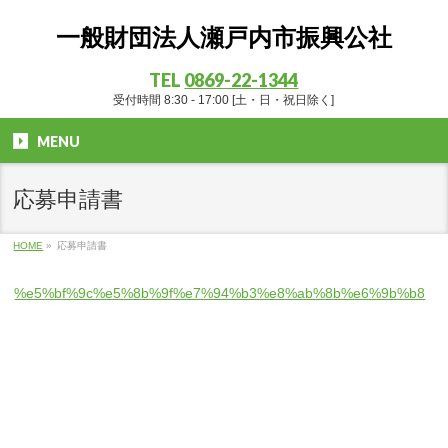
一般財団法人瀬戸内市振興公社
TEL
0869-22-1344
受付時間 8:30 - 17:00 [土・日・祝日除く]
MENU
応募申請書
HOME
»
応募申請書
%e5%bf%9c%e5%8b%9f%e7%94%b3%e8%ab%8b%e6%9b%b8